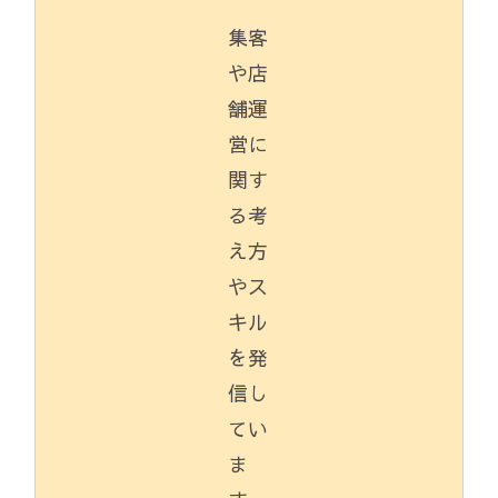
集客
や店
舗運
営に
関す
る考
え方
やス
キル
を発
信し
てい
ま