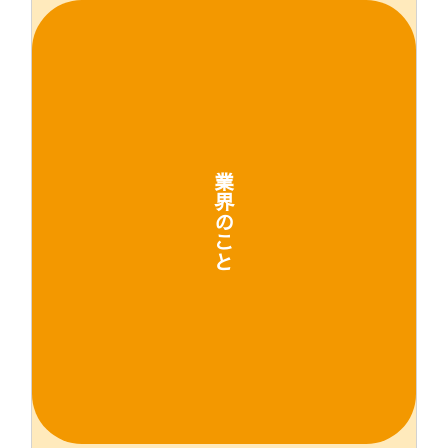
業
界
の
こ
と