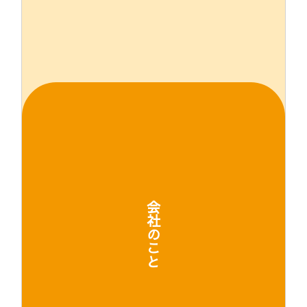
会
社
の
こ
と