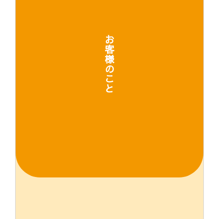
お
客
様
の
こ
と