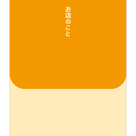
お
店
の
こ
と