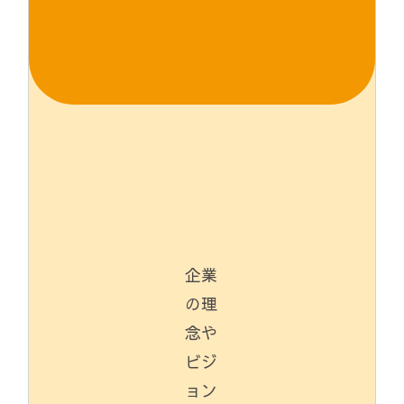
企業
の理
念や
ビジ
ョン